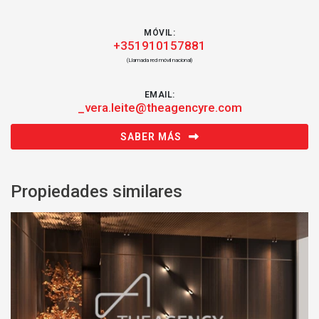
MÓVIL:
+351910157881
(Llamada red móvil nacional)
EMAIL:
_vera.leite@theagencyre.com
SABER MÁS
Propiedades similares