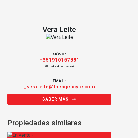
Vera Leite
MÓVIL:
+351910157881
(Llamada red móvil nacional)
EMAIL:
_vera.leite@theagencyre.com
SABER MÁS
Propiedades similares