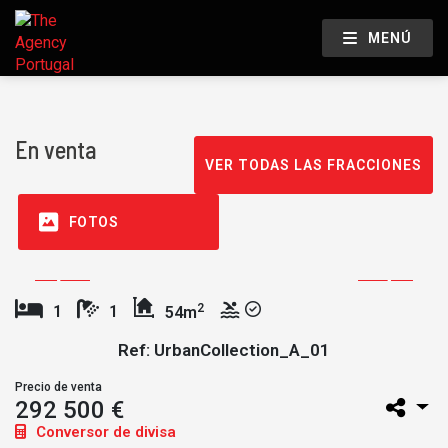
MENÚ
En venta
VER TODAS LAS FRACCIONES
FOTOS
2
1
1
54m
Ref: UrbanCollection_A_01
Precio de venta
292 500 €
Conversor de divisa