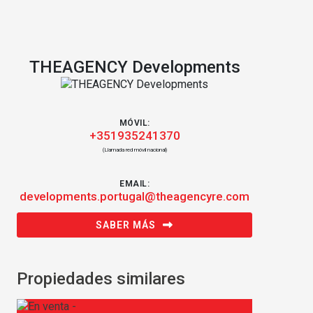
THEAGENCY Developments
MÓVIL:
+351935241370
(Llamada red móvil nacional)
EMAIL:
developments.portugal@theagencyre.com
SABER MÁS
Propiedades similares