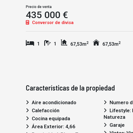
Precio de venta
435 000 €
Conversor de divisa
2
2
1
1
67,53m
67,53m
Características de la propiedad
Aire acondicionado
Numero de
Calefacción
Lifestyle: Moderno,
Natureza
Cocina equipada
Garaje
Área Exterior: 4,66