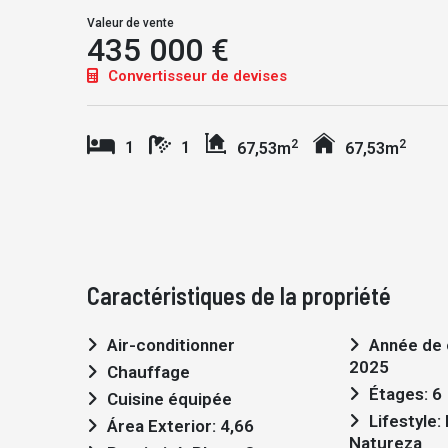
Valeur de vente
435 000 €
Convertisseur de devises
2
2
1
1
67,53m
67,53m
Caractéristiques de la propriété
Air-conditionner
Année de construction:
2025
Chauffage
Étages: 6
Cuisine équipée
Lifestyle: Moderno,
Área Exterior: 4,66
Natureza