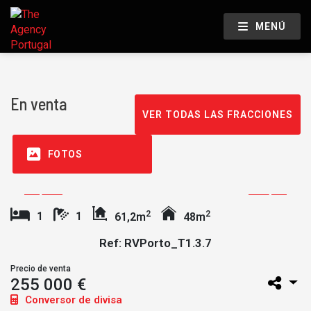
MENÚ
En venta
VER TODAS LAS FRACCIONES
FOTOS
2
2
1
1
61,2m
48m
Ref: RVPorto_T1.3.7
Precio de venta
255 000 €
Conversor de divisa