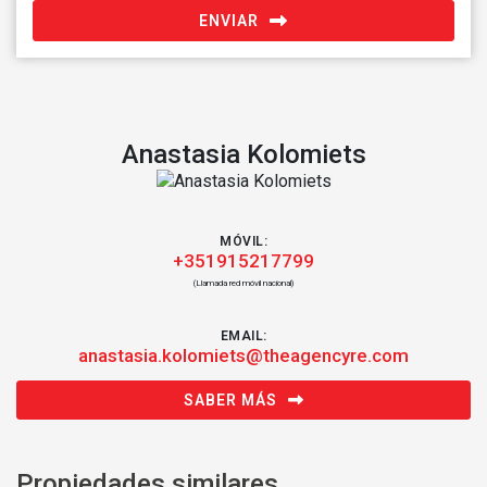
ENVIAR
Anastasia Kolomiets
MÓVIL:
+351915217799
(Llamada red móvil nacional)
EMAIL:
anastasia.kolomiets@theagencyre.com
SABER MÁS
Propiedades similares