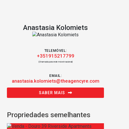
Anastasia Kolomiets
TELEMÓVEL:
+351915217799
(Chamada para rede móvel nacional)
EMAIL:
anastasia.kolomiets@theagencyre.com
SABER MAIS
Propriedades semelhantes