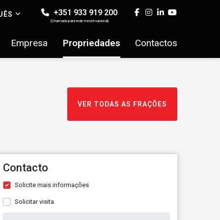
+351 933 919 200
UÊS
(Chamada para rede móvel nacional)
Empresa
Propriedades
Contactos
VER TODAS AS FRAÇÕES
Contacto
Solicite mais informações
Solicitar visita