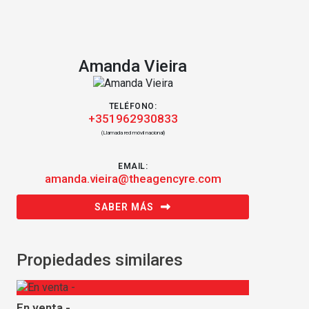
Amanda Vieira
TELÉFONO:
+351962930833
(Llamada red móvil nacional)
EMAIL:
amanda.vieira@theagencyre.com
SABER MÁS
Propiedades similares
En venta -