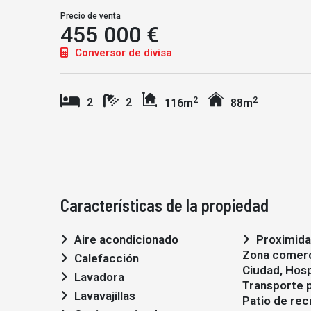
Precio de venta
455 000 €
Conversor de divisa
2
2
2
2
116m
88m
Características de la propiedad
Aire acondicionado
Proximidad: Aeropuerto,
Zona comerc
Calefacción
Ciudad, Hosp
Lavadora
Transporte p
Lavavajillas
Patio de rec