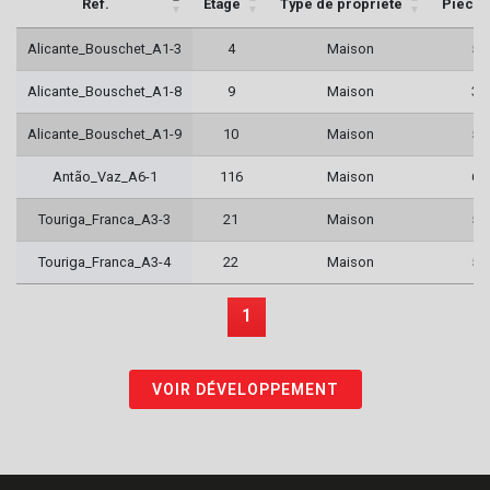
Réf.
Étage
Type de propriété
Pièces
Alicante_Bouschet_A1-3
4
Maison
5
Alicante_Bouschet_A1-8
9
Maison
3
Alicante_Bouschet_A1-9
10
Maison
5
Antão_Vaz_A6-1
116
Maison
6
Touriga_Franca_A3-3
21
Maison
5
Touriga_Franca_A3-4
22
Maison
5
1
VOIR DÉVELOPPEMENT