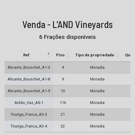
Venda - L'AND Vineyards
6 Frações disponíveis
Ref
Piso
Tipo de propriedade
Quar
Alicante_Bouschet_A1-3
4
Moradia
Alicante_Bouschet_A1-8
9
Moradia
Alicante_Bouschet_A1-9
10
Moradia
Antão_Vaz_A6-1
116
Moradia
Touriga_Franca_A3-3
21
Moradia
Touriga_Franca_A3-4
22
Moradia