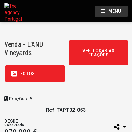
MENU
Venda - L'AND
Vineyards
VER TODAS AS
FRAÇÕES
FOTOS
Frações: 6
Ref: TAPT02-053
DESDE
Valor venda