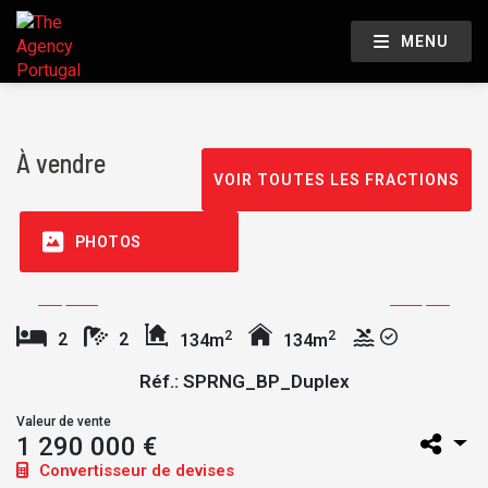
MENU
À vendre
VOIR TOUTES LES FRACTIONS
PHOTOS
2
2
2
2
134m
134m
Réf.: SPRNG_BP_Duplex
Valeur de vente
1 290 000 €
Convertisseur de devises