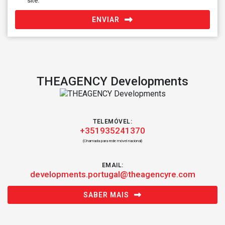
site.
ENVIAR
THEAGENCY Developments
TELEMÓVEL:
+351935241370
(Chamada para rede móvel nacional)
EMAIL:
developments.portugal@theagencyre.com
SABER MAIS