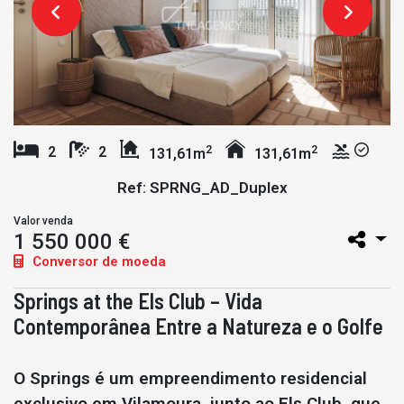
2
2
2
2
131,61m
131,61m
Ref: SPRNG_AD_Duplex
Valor venda
1 550 000 €
Conversor de moeda
Springs at the Els Club – Vida
Contemporânea Entre a Natureza e o Golfe
O Springs é um empreendimento residencial
exclusivo em Vilamoura, junto ao Els Club, que