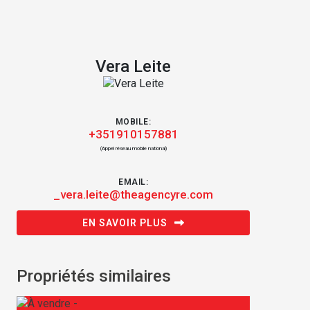
Vera Leite
MOBILE:
+351910157881
(Appel réseau mobile national)
EMAIL:
_vera.leite@theagencyre.com
EN SAVOIR PLUS
Propriétés similaires