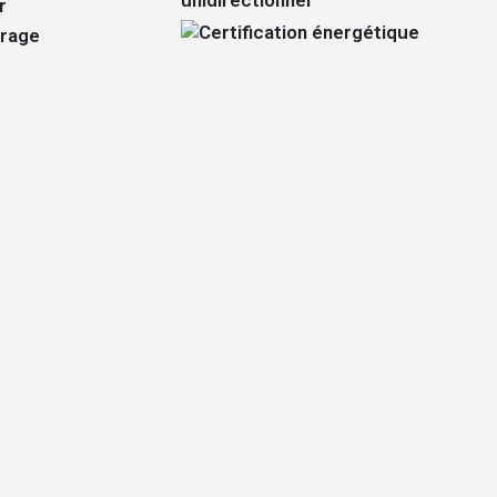
unidirectionnel
r
trage