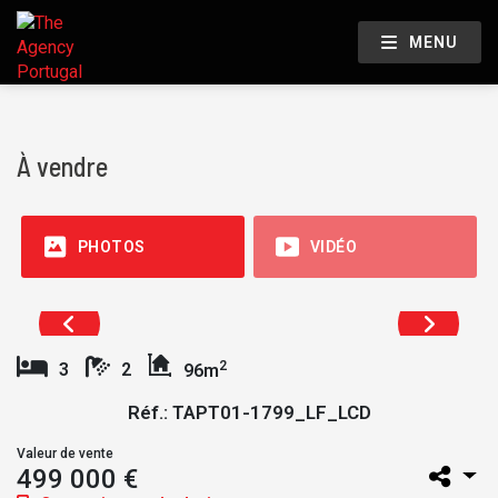
MENU
À vendre
PHOTOS
VIDÉO
2
3
2
96m
Réf.: TAPT01-1799_LF_LCD
Valeur de vente
499 000 €