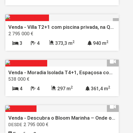
Venda - Villa T2+1 com piscina privada, na Quinta da Marinha, Cascais
2 795 000 €
2
2
3
4
373,3 m
940 m
Venda - Moradia Isolada T4+1, Espaçosa com Vista Rio e Excelente Localização - Palhais, Barreiro
538 000 €
2
2
4
4
297 m
361,4 m
Venda - Descubra o Bloom Marinha – Onde o Sofisticado Encontra o Natural
2 795 000 €
DESDE