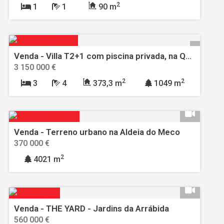
2
1
1
90 m
Venda - Villa T2+1 com piscina privada, na Quinta da Marinha, Cascais
3 150 000 €
2
2
3
4
373,3 m
1049 m
Venda - Terreno urbano na Aldeia do Meco
370 000 €
2
4021 m
Venda - THE YARD - Jardins da Arrábida
560 000 €