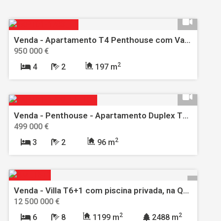
Venda - Apartamento T4 Penthouse com Varanda e Vista Cidade - Alvalade
950 000 €
2
4
2
197 m
Venda - Penthouse - Apartamento Duplex T3 em Cascais
499 000 €
2
3
2
96 m
Venda - Villa T6+1 com piscina privada, na Quinta da Marinha, Cascais
12 500 000 €
2
2
6
8
1199 m
2488 m