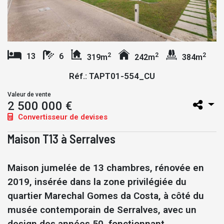
2
2
2
13
6
319m
242m
384m
Réf.: TAPT01-554_CU
Valeur de vente
2 500 000 €
Convertisseur de devises
Maison T13 à Serralves
Maison jumelée de 13 chambres, rénovée en
2019, insérée dans la zone privilégiée du
quartier Marechal Gomes da Costa, à côté du
musée contemporain de Serralves, avec un
design des années 50, fonctionnant