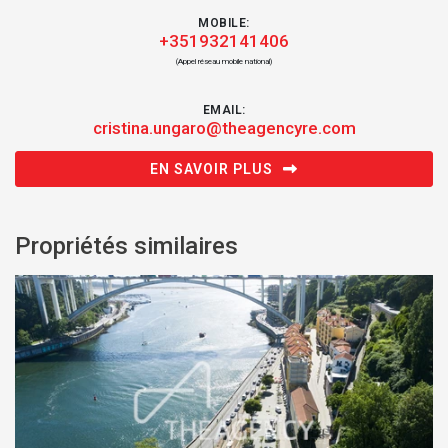
MOBILE:
+351932141406
(Appel réseau mobile national)
EMAIL:
cristina.ungaro@theagencyre.com
EN SAVOIR PLUS
Propriétés similaires