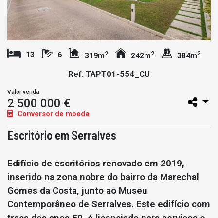
2
2
2
13
6
319m
242m
384m
Ref: TAPT01-554_CU
Valor venda
2 500 000 €
Conversor de moeda
Escritório em Serralves
Edifício de escritórios renovado em 2019,
inserido na zona nobre do bairro da Marechal
Gomes da Costa, junto ao Museu
Contemporâneo de Serralves. Este edifício com
traça dos anos 50, é licenciado para serviços e