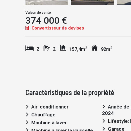
Valeur de vente
374 000 €
Convertisseur de devises
2
2
2
2
157,4m
92m
Caractéristiques de la propriété
Air-conditionner
Année de construction:
2024
Chauffage
Lifestyle
Machine à laver
Garage
Machine a laver la vaisselle