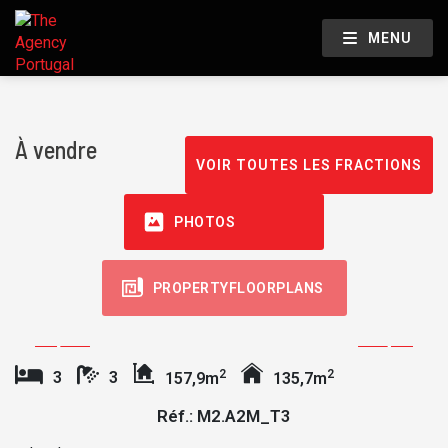
MENU
À vendre
VOIR TOUTES LES FRACTIONS
PHOTOS
PROPERTYFLOORPLANS
2
2
3
3
157,9m
135,7m
Réf.: M2.A2M_T3