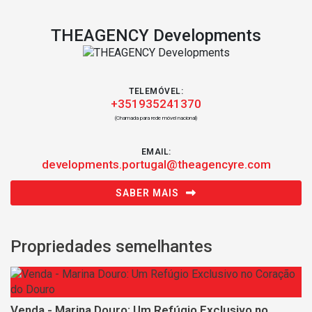
THEAGENCY Developments
TELEMÓVEL:
+351935241370
(Chamada para rede móvel nacional)
EMAIL:
developments.portugal@theagencyre.com
SABER MAIS
Propriedades semelhantes
Venda - Marina Douro: Um Refúgio Exclusivo no