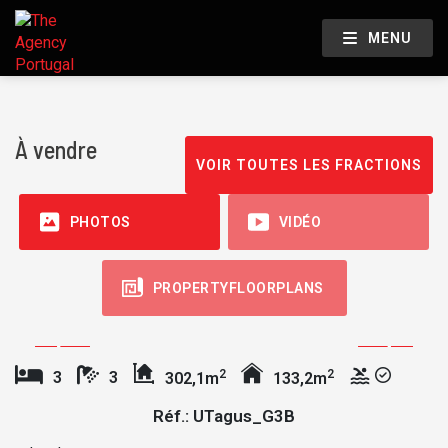
MENU
À vendre
VOIR TOUTES LES FRACTIONS
PHOTOS
VIDÉO
PROPERTYFLOORPLANS
2
2
3
3
302,1m
133,2m
Réf.: UTagus_G3B