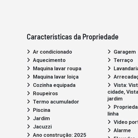
Características da Propriedade
Ar condicionado
Garagem
Aquecimento
Terraço
Maquina lavar roupa
Lavandari
Maquina lavar loiça
Arrecada
Cozinha equipada
Vista: Vista mar, Vista
cidade, Vista
Roupeiros
jardim
Termo acumulador
Propriedade em primeira
Piscina
linha
Jardim
Video por
Jacuzzi
Alarme
Ano construção: 2025