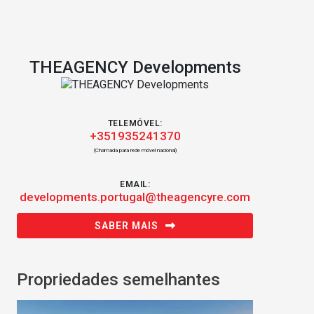
THEAGENCY Developments
TELEMÓVEL:
+351935241370
(Chamada para rede móvel nacional)
EMAIL:
developments.portugal@theagencyre.com
SABER MAIS
Propriedades semelhantes