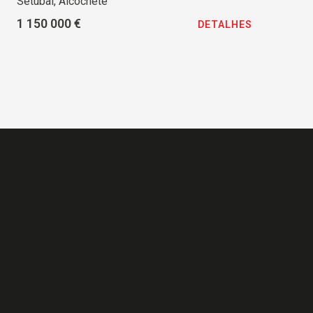
Setúbal, Alcochete
1 150 000 €
DETALHES