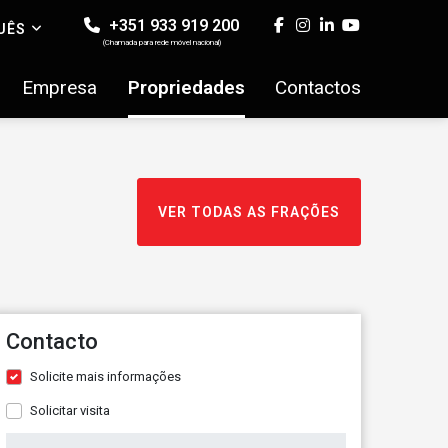
+351 933 919 200
UÊS
(Chamada para rede móvel nacional)
Empresa
Propriedades
Contactos
VER TODAS AS FRAÇÕES
Contacto
Solicite mais informações
Solicitar visita