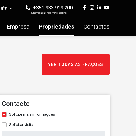
+351 933 919 200
UÊS
(Chamada para rede móvel nacional)
Empresa
Propriedades
Contactos
VER TODAS AS FRAÇÕES
Contacto
Solicite mais informações
Solicitar visita