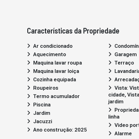
Características da Propriedade
Ar condicionado
Condomín
Aquecimento
Garagem
Maquina lavar roupa
Terraço
Maquina lavar loiça
Lavandari
Cozinha equipada
Arrecada
Roupeiros
Vista: Vista mar, Vista
cidade, Vista
Termo acumulador
jardim
Piscina
Propriedade em primeira
Jardim
linha
Jacuzzi
Video por
Ano construção: 2025
Alarme