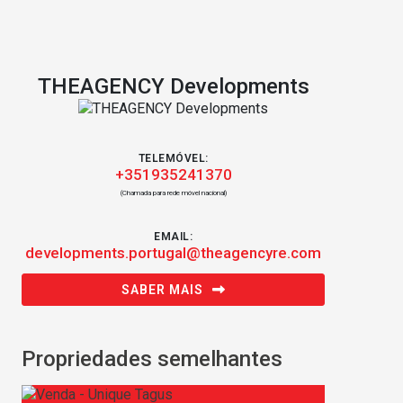
THEAGENCY Developments
TELEMÓVEL:
+351935241370
(Chamada para rede móvel nacional)
EMAIL:
developments.portugal@theagencyre.com
SABER MAIS
Propriedades semelhantes