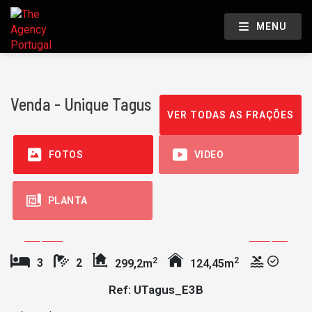
MENU
Venda - Unique Tagus
VER TODAS AS FRAÇÕES
FOTOS
VIDEO
PLANTA
2
2
3
2
299,2m
124,45m
Ref: UTagus_E3B