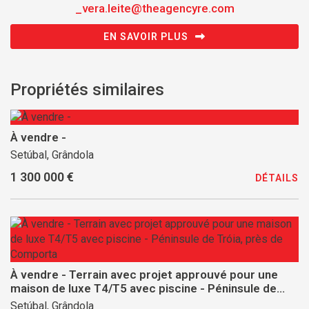
_vera.leite@theagencyre.com
EN SAVOIR PLUS
Propriétés similaires
À vendre -
Setúbal, Grândola
1 300 000 €
DÉTAILS
À vendre - Terrain avec projet approuvé pour une
maison de luxe T4/T5 avec piscine - Péninsule de
Tróia, près de Comporta
Setúbal, Grândola