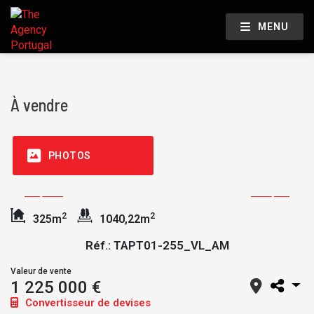
MENU
À vendre
PHOTOS
2
2
325m
1040,22m
Réf.: TAPT01-255_VL_AM
Valeur de vente
1 225 000 €
Convertisseur de devises