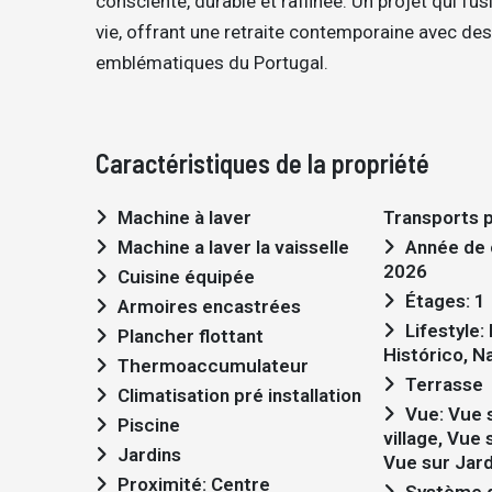
consciente, durable et raffinée. Un projet qui fus
vie, offrant une retraite contemporaine avec des
emblématiques du Portugal.
Caractéristiques de la propriété
Machine à laver
Transports p
Machine a laver la vaisselle
Année de construction:
2026
Cuisine équipée
Étages: 1
Armoires encastrées
Lifestyle: Moderno,
Plancher flottant
Histórico, N
Thermoaccumulateur
Terrasse
Climatisation pré installation
Vue: Vue sur la piscine, Vue
Piscine
village, Vue 
Jardins
Vue sur Jard
Proximité: Centre