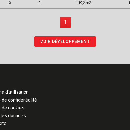
3
2
119,2 m2
1
1
VOIR DÉVELOPPEMENT
s d’utilisation
 de confidentialité
e de cookies
 les données
site