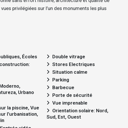
ionne sans effort histoire, architecture et qualité de
 vues privilégiées sur l’un des monuments les plus
ubliques, Écoles
Double vitrage
Stores Electriques
Situation calme
Parking
Barbecue
atureza, Urbano
Porte de sécurité
Vue imprenable
Orientation solaire: Nord,
sur l'urbanisation,
Sud, Est, Ouest
in