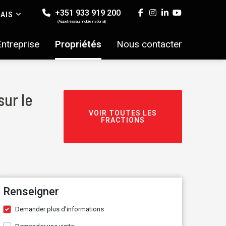
+351 933 919 200
AIS
(Appel réseau mobile national)
Entreprise
Propriétés
Nous contacter
ur le
VOIR TOUTES LES
FRACTIONS
Renseigner
Demander plus d'informations