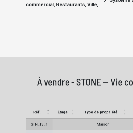
Système d
commercial, Restaurants, Ville,
À vendre - STONE — Vie co
Réf.
Étage
Type de propriété
STN_T3_1
Maison