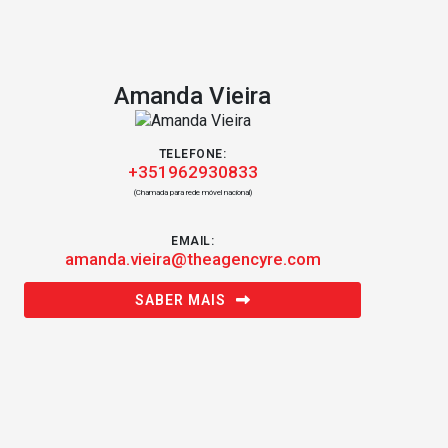
Amanda Vieira
TELEFONE:
+351962930833
(Chamada para rede móvel nacional)
EMAIL:
amanda.vieira@theagencyre.com
SABER MAIS