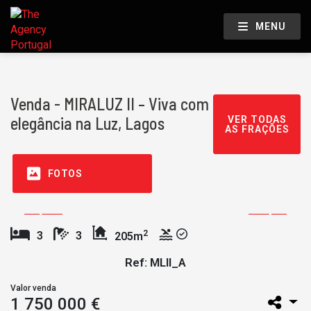
MENU
Venda - MIRALUZ II – Viva com
elegância na Luz, Lagos
VER TODAS
AS FRAÇÕES
FOTOS
2
3
3
205m
Ref: MLII_A
Valor venda
1 750 000 €