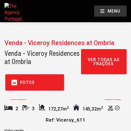
MENU
Venda - Viceroy Residences at Ombria
Venda - Viceroy Residences
at Ombria
VER TODAS AS
FRAÇÕES
FOTOS
2
2
2
3
172,27m
145,32m
Ref: Viceroy_611
Valor venda