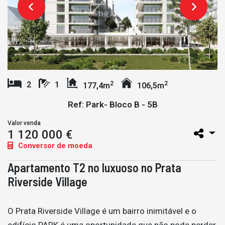
2
2
2
1
177,4m
106,5m
Ref: Park- Bloco B - 5B
Valor venda
1 120 000 €
Conversor de moeda
Apartamento T2 no luxuoso no Prata
Riverside Village
O Prata Riverside Village é um bairro inimitável e o
edifício PARK é uma oportunidade que não pode perder.