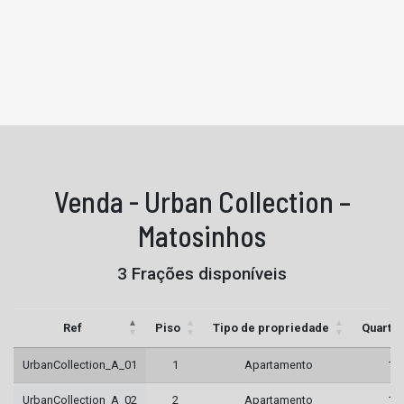
Venda - Urban Collection –
Matosinhos
3 Frações disponíveis
Ref
Piso
Tipo de propriedade
Quarto
UrbanCollection_A_01
1
Apartamento
1
UrbanCollection_A_02
2
Apartamento
1