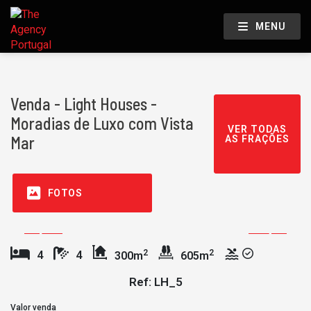
MENU
Venda - Light Houses -
Moradias de Luxo com Vista
VER TODAS
Mar
AS FRAÇÕES
FOTOS
2
2
4
4
300m
605m
Ref: LH_5
Valor venda