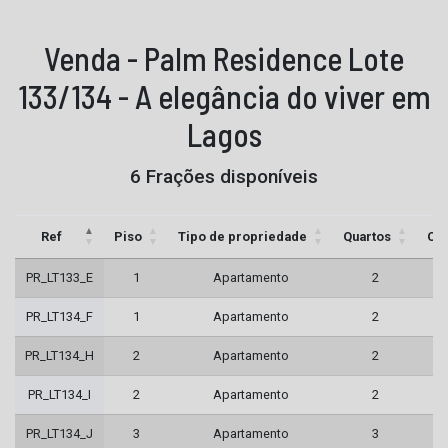
Venda - Palm Residence Lote
133/134 - A elegância do viver em
Lagos
6 Frações disponíveis
Ref
Piso
Tipo de propriedade
Quartos
Cas
PR_LT133_E
1
Apartamento
2
PR_LT134_F
1
Apartamento
2
PR_LT134_H
2
Apartamento
2
PR_LT134_I
2
Apartamento
2
PR_LT134_J
3
Apartamento
3