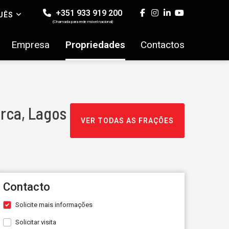
+351 933 919 200
UÊS
(Chamada para rede móvel nacional)
Empresa
Propriedades
Contactos
orca, Lagos
VER TODAS AS FRAÇÕES
Contacto
Solicite mais informações
Solicitar visita