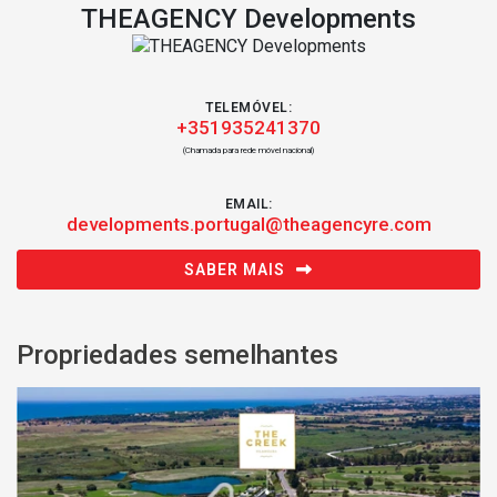
THEAGENCY Developments
TELEMÓVEL:
+351935241370
(Chamada para rede móvel nacional)
EMAIL:
developments.portugal@theagencyre.com
SABER MAIS
Propriedades semelhantes