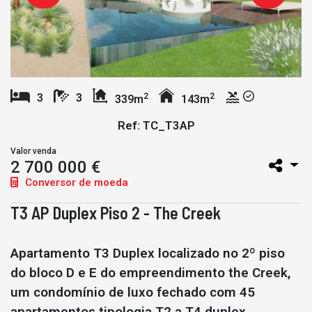
2
2
3
3
339m
143m
Ref: TC_T3AP
Valor venda
2 700 000 €
Conversor de moeda
T3 AP Duplex Piso 2 - The Creek
Apartamento T3 Duplex localizado no 2º piso
do bloco D e E do empreendimento the Creek,
um condomínio de luxo fechado com 45
apartamentos tipologia T2 a T4 duplex,