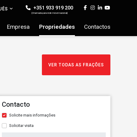
+351 933 919 200
UÊS
(Chamada para rede móvel nacional)
Empresa
Propriedades
Contactos
VER TODAS AS FRAÇÕES
Contacto
Solicite mais informações
Solicitar visita