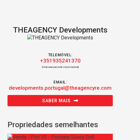
THEAGENCY Developments
TELEMÓVEL:
+351935241370
(Chamada para rede móvel nacional)
EMAIL:
developments.portugal@theagencyre.com
SABER MAIS
Propriedades semelhantes