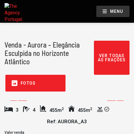
MENU
Venda - Aurora – Elegância
Esculpida no Horizonte
VER TODAS
Atlântico
AS FRAÇÕES
FOTOS
2
2
3
4
455m
455m
Ref: AURORA_A3
Valor venda