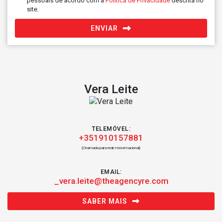
pessoais de acordo com a
Política de Privacidade
descrita no
site.
ENVIAR
Vera Leite
TELEMÓVEL:
+351910157881
(Chamada para rede móvel nacional)
EMAIL:
_vera.leite@theagencyre.com
SABER MAIS