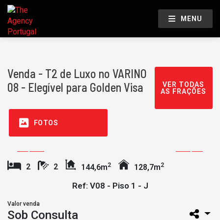
MENU
Venda - T2 de Luxo no VARINO
08 - Elegível para Golden Visa
VER TODAS
AS FRAÇÕES
FOTOS
2
2
2
2
144,6m
128,7m
Ref: V08 - Piso 1 - J
Valor venda
Sob Consulta