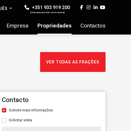
+351 933 919 200
UÊS
(Chamada para rede móvel nacional)
Empresa
Propriedades
Contactos
VER TODAS AS FRAÇÕES
Contacto
Solicite mais informações
Solicitar visita