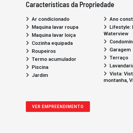
Características da Propriedade
Ar condicionado
Ano const
Maquina lavar roupa
Lifestyle: Moderno,
Waterview
Maquina lavar loiça
Condomín
Cozinha equipada
Garagem
Roupeiros
Terraço
Termo acumulador
Lavandari
Piscina
Vista: Vista mar, Vista
Jardim
montanha, Vi
VER EMPREENDIMENTO