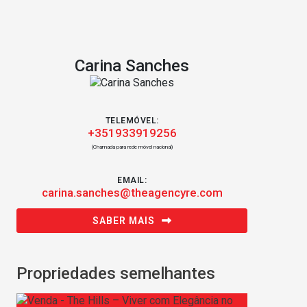
Carina Sanches
TELEMÓVEL:
+351933919256
(Chamada para rede móvel nacional)
EMAIL:
carina.sanches@theagencyre.com
SABER MAIS
Propriedades semelhantes