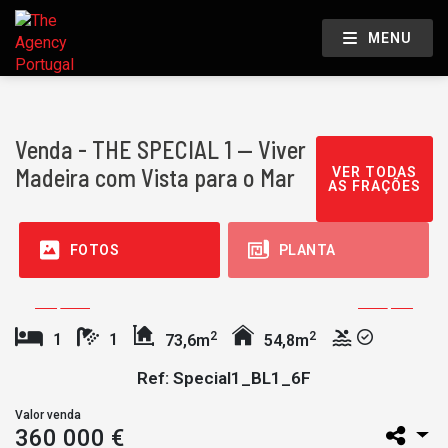
MENU
Venda - THE SPECIAL 1 — Viver
Madeira com Vista para o Mar
VER TODAS
AS FRAÇÕES
FOTOS
PLANTA
2
2
1
1
73,6m
54,8m
Ref: Special1_BL1_6F
Valor venda
360 000 €