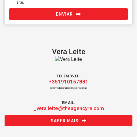
site.
ENVIAR
Vera Leite
TELEMÓVEL:
+351910157881
(Chamada para rede móvel nacional)
EMAIL:
_vera.leite@theagencyre.com
SABER MAIS