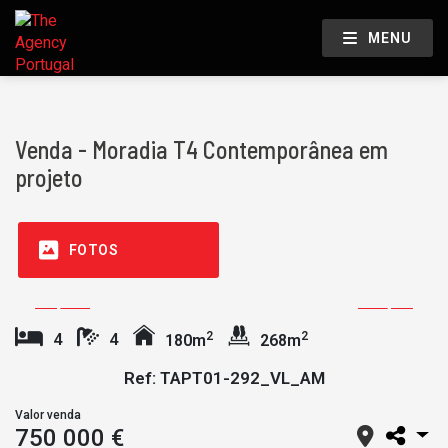
MENU
Venda - Moradia T4 Contemporânea em
projeto
FOTOS
2
2
4
4
180m
268m
Ref: TAPT01-292_VL_AM
Valor venda
750 000 €