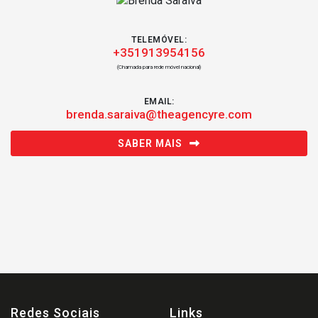
TELEMÓVEL:
+351913954156
(Chamada para rede móvel nacional)
EMAIL:
brenda.saraiva@theagencyre.com
SABER MAIS
Redes Sociais
Links