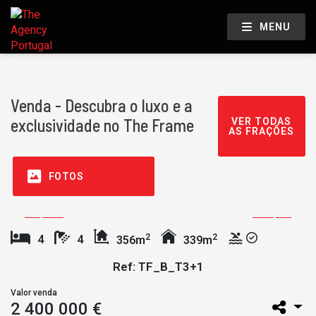
MENU
Venda - Descubra o luxo e a
exclusividade no The Frame
VER TODAS
AS FRAÇÕES
FOTOS
2
2
4
4
356m
339m
Ref: TF_B_T3+1
Valor venda
2 400 000 €