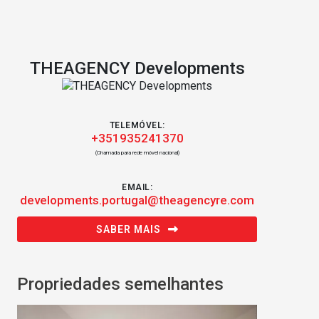
THEAGENCY Developments
TELEMÓVEL:
+351935241370
(Chamada para rede móvel nacional)
EMAIL:
developments.portugal@theagencyre.com
SABER MAIS
Propriedades semelhantes