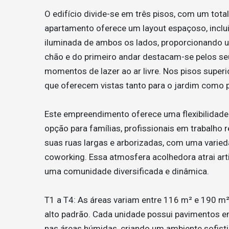
O edifício divide-se em três pisos, com um tota
apartamento oferece um layout espaçoso, inclui
iluminada de ambos os lados, proporcionando um
chão e do primeiro andar destacam-se pelos seus
momentos de lazer ao ar livre. Nos pisos supe
que oferecem vistas tanto para o jardim como p
Este empreendimento oferece uma flexibilidade i
opção para famílias, profissionais em trabalho
suas ruas largas e arborizadas, com uma varieda
coworking. Essa atmosfera acolhedora atrai artis
uma comunidade diversificada e dinâmica​.
T1 a T4: As áreas variam entre 116 m² e 190 
alto padrão. Cada unidade possui pavimentos e
nas áreas húmidas, criando um ambiente sofisti