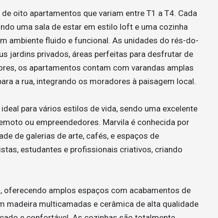
l de oito apartamentos que variam entre T1 a T4. Cada
ndo uma sala de estar em estilo loft e uma cozinha
 ambiente fluido e funcional. As unidades do rés-do-
 jardins privados, áreas perfeitas para desfrutar de
riores, os apartamentos contam com varandas amplas
ara a rua, integrando os moradores à paisagem local.
deal para vários estilos de vida, sendo uma excelente
 remoto ou empreendedores. Marvila é conhecida por
de de galerias de arte, cafés, e espaços de
tas, estudantes e profissionais criativos, criando
m², oferecendo amplos espaços com acabamentos de
m madeira multicamadas e cerâmica de alta qualidade
cado e confortável. As cozinhas são totalmente