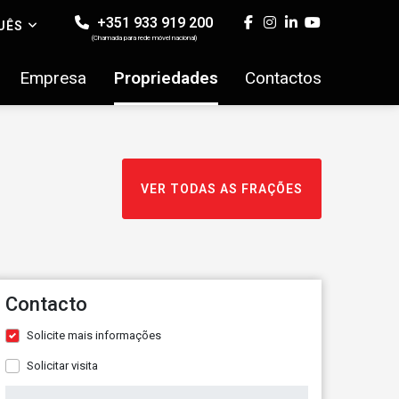
+351 933 919 200
UÊS
(Chamada para rede móvel nacional)
Empresa
Propriedades
Contactos
VER TODAS AS FRAÇÕES
Contacto
Solicite mais informações
Solicitar visita