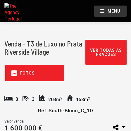
MENU
Venda - T3 de Luxo no Prata
Riverside Village
VER TODAS AS
FRAÇÕES
FOTOS
2
2
3
3
203m
158m
Ref: South-Bloco_C_1D
Valor venda
1 600 000 €