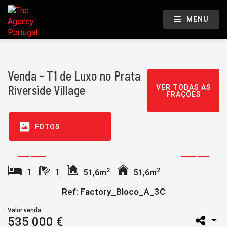
MENU
Venda - T1 de Luxo no Prata
Riverside Village
VER TODAS AS
FRAÇÕES
FOTOS
2
2
1
1
51,6m
51,6m
Ref: Factory_Bloco_A_3C
Valor venda
535 000 €