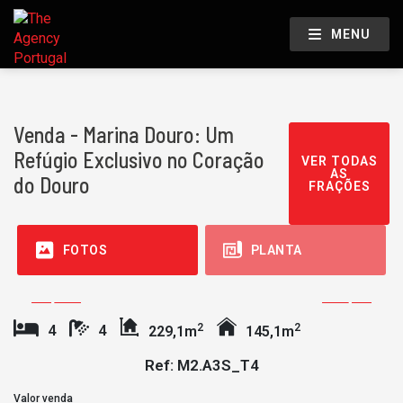
MENU
Venda - Marina Douro: Um
Refúgio Exclusivo no Coração
VER TODAS
AS
do Douro
FRAÇÕES
FOTOS
PLANTA
2
2
4
4
229,1m
145,1m
Ref: M2.A3S_T4
Valor venda