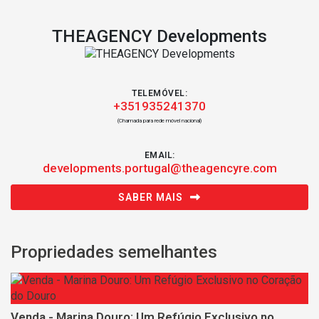
THEAGENCY Developments
TELEMÓVEL:
+351935241370
(Chamada para rede móvel nacional)
EMAIL:
developments.portugal@theagencyre.com
SABER MAIS
Propriedades semelhantes
Venda - Marina Douro: Um Refúgio Exclusivo no