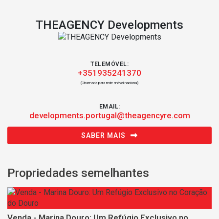
THEAGENCY Developments
TELEMÓVEL:
+351935241370
(Chamada para rede móvel nacional)
EMAIL:
developments.portugal@theagencyre.com
SABER MAIS
Propriedades semelhantes
Venda - Marina Douro: Um Refúgio Exclusivo no