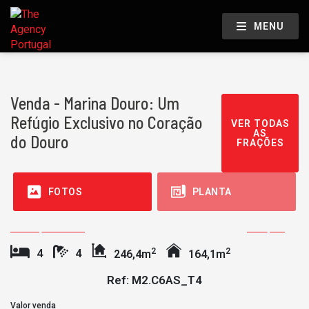
MENU
Venda - Marina Douro: Um
Refúgio Exclusivo no Coração
VER TODAS
AS
do Douro
FRAÇÕES
FOTOS
PLANTA
Reservada
2
2
4
4
246,4m
164,1m
Ref: M2.C6AS_T4
Valor venda