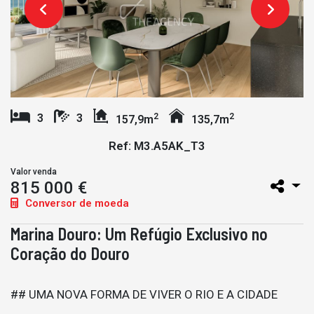
2
2
3
3
157,9m
135,7m
Ref: M3.A5AK_T3
Valor venda
815 000 €
Conversor de moeda
Marina Douro: Um Refúgio Exclusivo no
Coração do Douro
## UMA NOVA FORMA DE VIVER O RIO E A CIDADE