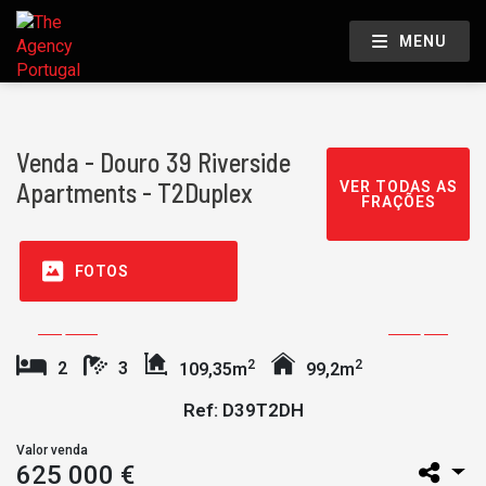
MENU
Venda - Douro 39 Riverside
Apartments - T2Duplex
VER TODAS AS
FRAÇÕES
FOTOS
2
2
2
3
109,35m
99,2m
Ref: D39T2DH
Valor venda
625 000 €